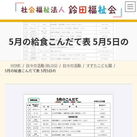
コ
ナ
ン
ビ
テ
ゲ
ン
ー
ツ
シ
へ
ョ
5月の給食こんだて表 5月5日の
ス
ン
キ
に
ッ
移
プ
動
HOME
日々の活動 (BLOG)
日々の活動
すずたこども園
5月の給食こんだて表 5月5日の