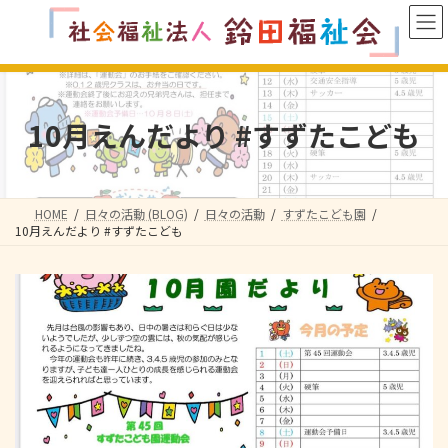
コ
ナ
ン
ビ
テ
ゲ
ン
ー
ツ
シ
へ
ョ
10月えんだより #すずたこども
ス
ン
キ
に
ッ
移
プ
動
HOME
日々の活動 (BLOG)
日々の活動
すずたこども園
10月えんだより #すずたこども