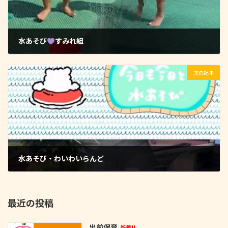
水あそび
すみれ組
2025-07-24
次の記事
水あそび・わいわいらんど
2025-07-24
最近の投稿
出前保育
新着!!