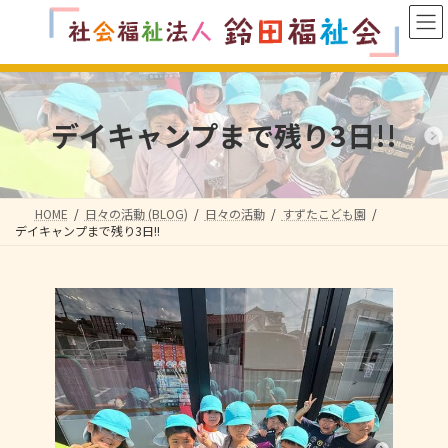
コ
ナ
ン
ビ
テ
ゲ
ン
ー
ツ
シ
へ
ョ
デイキャンプまで残り3日!!
ス
ン
キ
に
ッ
移
プ
動
HOME
日々の活動 (BLOG)
日々の活動
すずたこども園
デイキャンプまで残り3日!!