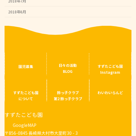
2018年7月
2018年6月
日々の活動
すずたこども園
園児募集
BLOG
Instagram
すずたこども園
鈴っ子クラブ
わいわいらんど
について
第2 鈴っ子クラブ
すずたこども園
GoogleMAP
〒856-0845 長崎県大村市大里町30 - 3