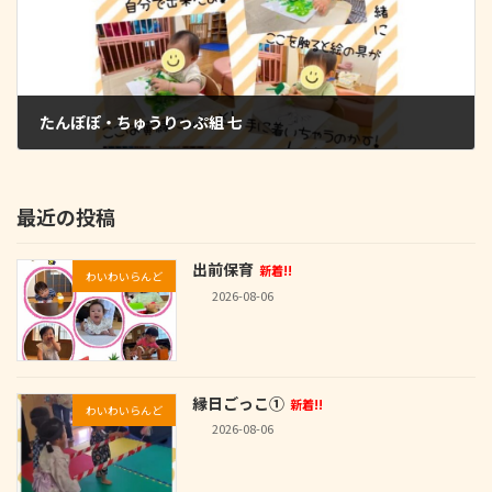
たんぽぽ・ちゅうりっぷ組 七
2022-06-10
最近の投稿
出前保育
新着!!
わいわいらんど
2026-08-06
縁日ごっこ①
新着!!
わいわいらんど
2026-08-06