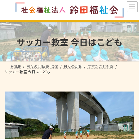
コ
ナ
ン
ビ
テ
ゲ
ン
ー
ツ
シ
へ
ョ
サッカー教室️ 今日はこども
ス
ン
キ
に
ッ
移
プ
動
HOME
日々の活動 (BLOG)
日々の活動
すずたこども園
サッカー教室️ 今日はこども