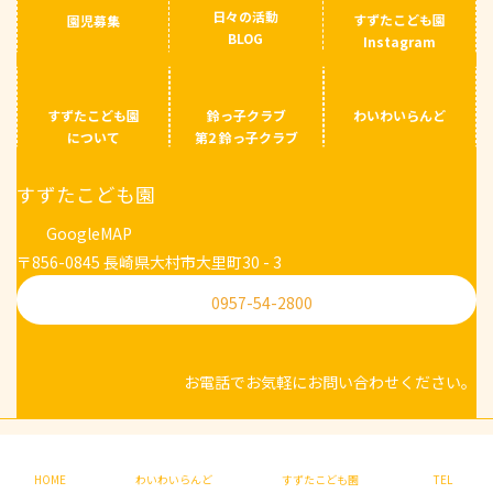
日々の活動
すずたこども園
園児募集
BLOG
Instagram
すずたこども園
鈴っ子クラブ
わいわいらんど
について
第2 鈴っ子クラブ
すずたこども園
GoogleMAP
〒856-0845 長崎県大村市大里町30 - 3
0957-54-2800
お電話でお気軽にお問い合わせください。
Copyright © 【公式】すずたこども園 ＊ 鈴田福祉会 ＊ 長崎県大村市 ＊ 保育園・幼
稚園・学童 All Rights Reserved.
HOME
わいわいらんど
すずたこども園
TEL