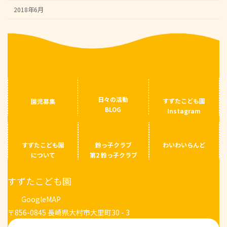
2018年6月
日々の活動
すずたこども園
園児募集
BLOG
Instagram
すずたこども園
鈴っ子クラブ
わいわいらんど
について
第2 鈴っ子クラブ
すずたこども園
GoogleMAP
〒856-0845 長崎県大村市大里町30 - 3