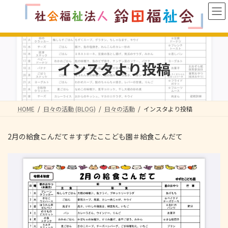
コ
ナ
ン
ビ
テ
ゲ
ン
ー
ツ
シ
へ
ョ
インスタより投稿
ス
ン
キ
に
ッ
移
プ
動
HOME
日々の活動 (BLOG)
日々の活動
インスタより投稿
2月の給食こんだて＃すずたここども園＃給食こんだて