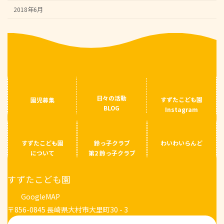
2018年6月
日々の活動
すずたこども園
園児募集
BLOG
Instagram
すずたこども園
鈴っ子クラブ
わいわいらんど
について
第2 鈴っ子クラブ
すずたこども園
GoogleMAP
〒856-0845 長崎県大村市大里町30 - 3