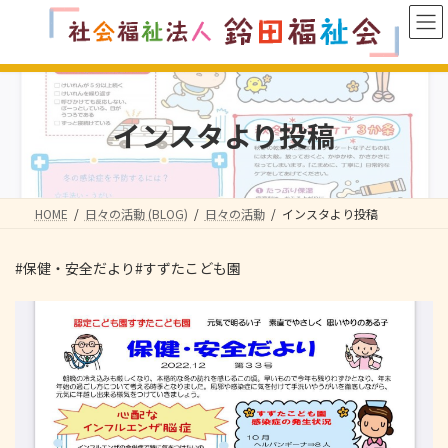
コ
ナ
ン
ビ
テ
ゲ
ン
ー
ツ
シ
へ
ョ
インスタより投稿
ス
ン
キ
に
ッ
移
プ
動
HOME
日々の活動 (BLOG)
日々の活動
インスタより投稿
#保健・安全だより#すずたこども園