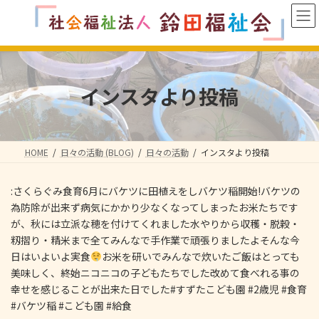
コ
ナ
ン
ビ
テ
ゲ
ン
ー
ツ
シ
へ
ョ
インスタより投稿
ス
ン
キ
に
ッ
移
プ
動
HOME
日々の活動 (BLOG)
日々の活動
インスタより投稿
:さくらぐみ食育6月にバケツに田植えをしバケツ稲開始!バケツの
為防除が出来ず病気にかかり少なくなってしまったお米たちです
が、秋には立派な穂を付けてくれました水やりから収穫・脱穀・
籾摺り・精米まで全てみんなで手作業で頑張りましたよそんな今
日はいよいよ実食
お米を研いでみんなで炊いたご飯はとっても
美味しく、終始ニコニコの子どもたちでした改めて食べれる事の
幸せを感じることが出来た日でした#すずたこども園 #2歳児 #食育
#バケツ稲 #こども園 #給食