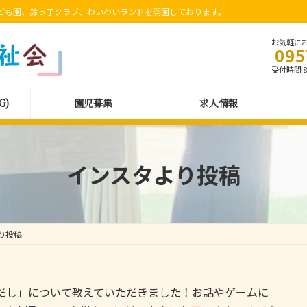
ども園、鈴っ子クラブ、わいわいランドを開園しております。
お気軽に
095
受付時間 8:
G)
園児募集
求人情報
インスタより投稿
り投稿
だし」について教えていただきました！お話やゲームに