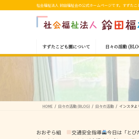
コ
ナ
社会福祉法人 鈴田福祉会の公式ホームページです。すずたこ
ン
ビ
テ
ゲ
ン
ー
ツ
シ
へ
ョ
すずたこども園について
日々の活動 (BLO
ス
ン
キ
に
ッ
移
プ
動
HOME
日々の活動 (BLOG)
日々の活動
インスタよ
おおぞら組
交通安全指導
今日は「とび