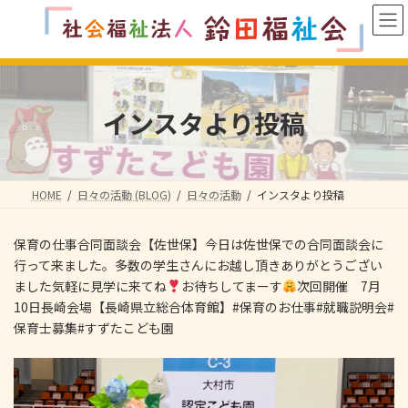
コ
ナ
ン
ビ
テ
ゲ
ン
ー
ツ
シ
へ
ョ
インスタより投稿
ス
ン
キ
に
ッ
移
プ
動
HOME
日々の活動 (BLOG)
日々の活動
インスタより投稿
保育の仕事合同面談会【佐世保】今日は佐世保での合同面談会に
行って来ました。多数の学生さんにお越し頂きありがとうござい
ました気軽に見学に来てね
お待ちしてまーす
次回開催 7月
10日長崎会場【長崎県立総合体育館】#保育のお仕事#就職説明会#
保育士募集#すずたこども園