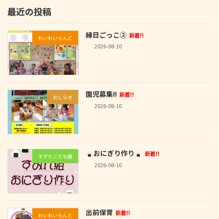
最近の投稿
縁日ごっこ②
新着!!
わいわいらんど
2026-08-10
園児募集!!
新着!!
おしらせ
2026-08-10
おにぎり作り
新着!!
すずたこども園
2026-08-10
出前保育
新着!!
わいわいらんど