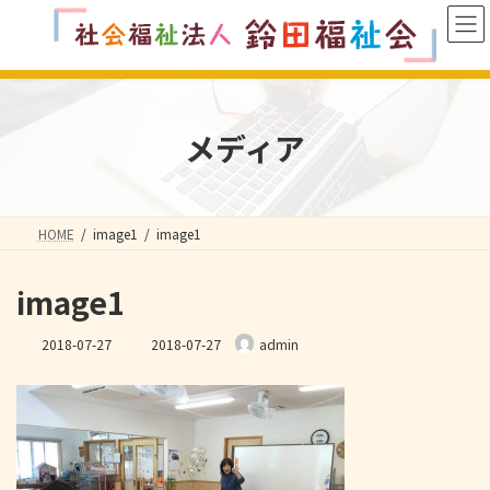
コ
ナ
ン
ビ
テ
ゲ
ン
ー
ツ
シ
へ
ョ
メディア
ス
ン
キ
に
ッ
移
プ
動
HOME
image1
image1
image1
最
2018-07-27
2018-07-27
admin
終
更
新
日
時
: