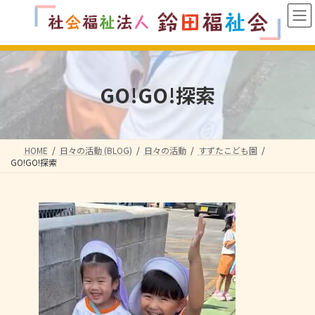
コ
ナ
ン
ビ
テ
ゲ
ン
ー
ツ
シ
へ
ョ
GO!GO!探索
ス
ン
キ
に
ッ
移
プ
動
HOME
日々の活動 (BLOG)
日々の活動
すずたこども園
GO!GO!探索