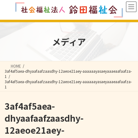
コ
ナ
ン
ビ
テ
ゲ
ン
ー
ツ
シ
へ
ョ
メディア
ス
ン
キ
に
ッ
移
プ
動
HOME
3af4af5aea-dhyaafaafzaasdhy-12aeoe21aey-aaaaaayasaeyaaaeaafaafza-
1
3af4af5aea-dhyaafaafzaasdhy-12aeoe21aey-aaaaaayasaeyaaaeaafaafza-
1
3af4af5aea-
dhyaafaafzaasdhy-
12aeoe21aey-