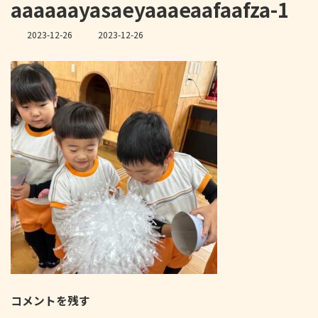
aaaaaayasaeyaaaeaafaafza-1
最
2023-12-26
2023-12-26
終
更
新
日
時
:
コメントを残す