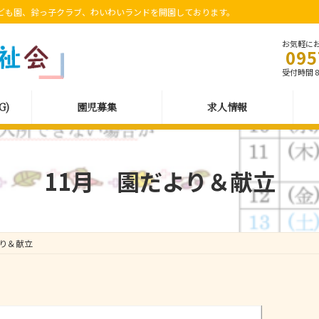
ども園、鈴っ子クラブ、わいわいランドを開園しております。
お気軽に
095
受付時間 8:
G)
園児募集
求人情報
11月 園だより＆献立
より＆献立