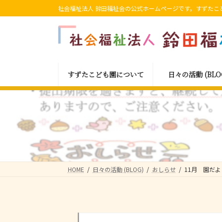
コ
ナ
社会福祉法人 鈴田福祉会の公式ホームページです。すずたこ
ン
ビ
テ
ゲ
ン
ー
ツ
シ
へ
ョ
すずたこども園について
日々の活動 (BLO
ス
ン
キ
に
ッ
移
プ
動
HOME
日々の活動 (BLOG)
おしらせ
11月 園だ