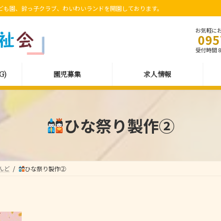
ども園、鈴っ子クラブ、わいわいランドを開園しております。
お気軽に
095
受付時間 8:
G)
園児募集
求人情報
ひな祭り製作②
んど
ひな祭り製作②