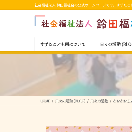
コ
ナ
社会福祉法人 鈴田福祉会の公式ホームページです。すずたこ
ン
ビ
テ
ゲ
ン
ー
ツ
シ
へ
ョ
すずたこども園について
日々の活動 (BLO
ス
ン
キ
に
ッ
移
プ
動
HOME
日々の活動 (BLOG)
日々の活動
わいわいら