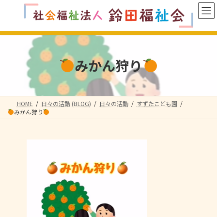
コ
ナ
ン
ビ
テ
ゲ
ン
ー
ツ
シ
へ
ョ
みかん狩り
ス
ン
キ
に
ッ
移
プ
動
HOME
日々の活動 (BLOG)
日々の活動
すずたこども園
みかん狩り