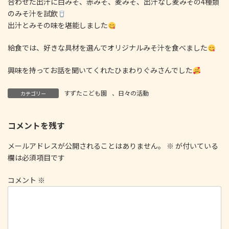
合わせた出汁に白みそ、赤みそ、麦みそ、出汁なし麦みその4種類
のみそ汁を試飲
出汁とみその味を堪能しました
給食では、好きな具材を選んでオリジナルみそ汁を食べました
興味を持ってお話を聞いてくれたひまわりぐみさんでした
すずたこども園
、
日々の活動
カテゴリー
コメントを残す
メールアドレスが公開されることはありません。
※
が付いている
欄は必須項目です
コメント
※