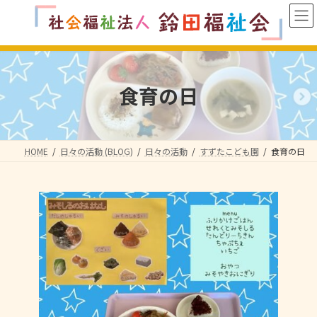
コ
ナ
ン
ビ
テ
ゲ
ン
ー
ツ
シ
へ
ョ
食育の日
ス
ン
キ
に
ッ
移
プ
動
HOME
日々の活動 (BLOG)
日々の活動
すずたこども園
食育の日