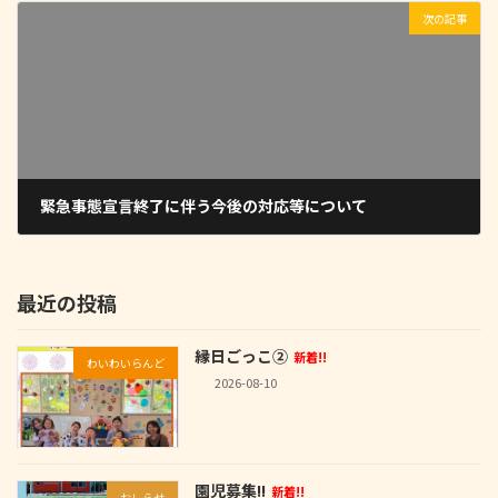
次の記事
緊急事態宣言終了に伴う今後の対応等について
2020-05-19
最近の投稿
縁日ごっこ②
新着!!
わいわいらんど
2026-08-10
園児募集!!
新着!!
おしらせ