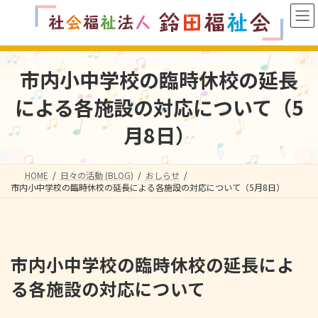
コ
ナ
ン
ビ
テ
ゲ
ン
ー
ツ
シ
市内小中学校の臨時休校の延長
へ
ョ
ス
ン
による各施設の対応について（5
キ
に
ッ
移
月8日）
プ
動
HOME
日々の活動 (BLOG)
おしらせ
市内小中学校の臨時休校の延長による各施設の対応について（5月8日）
市内小中学校の臨時休校の延長によ
る各施設の対応について