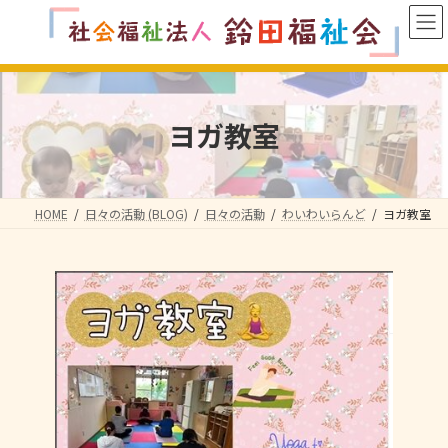
コ
ナ
ン
ビ
テ
ゲ
ン
ー
ツ
シ
へ
ョ
ヨガ教室
ス
ン
キ
に
ッ
移
プ
動
HOME
日々の活動 (BLOG)
日々の活動
わいわいらんど
ヨガ教室