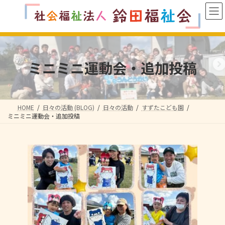
コ
ナ
ン
ビ
テ
ゲ
ン
ー
ツ
シ
へ
ョ
ミニミニ運動会・追加投稿
ス
ン
キ
に
ッ
移
プ
動
HOME
日々の活動 (BLOG)
日々の活動
すずたこども園
ミニミニ運動会・追加投稿