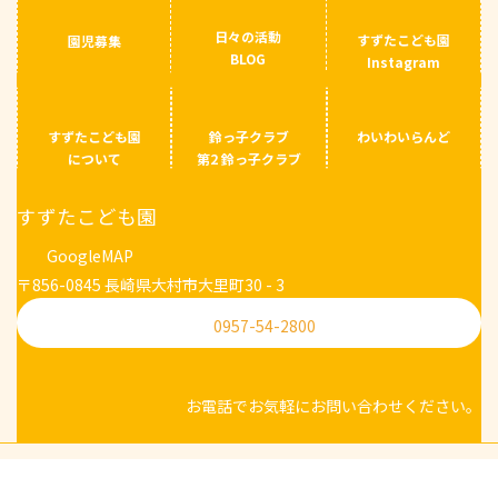
日々の活動
すずたこども園
園児募集
BLOG
Instagram
すずたこども園
鈴っ子クラブ
わいわいらんど
について
第2 鈴っ子クラブ
すずたこども園
GoogleMAP
〒856-0845 長崎県大村市大里町30 - 3
0957-54-2800
お電話でお気軽にお問い合わせください。
Copyright © 【公式】すずたこども園 ＊ 鈴田福祉会 ＊ 長崎県大村市 ＊ 保育園・幼
稚園・学童 All Rights Reserved.