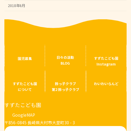
2018年6月
日々の活動
すずたこども園
園児募集
BLOG
Instagram
すずたこども園
鈴っ子クラブ
わいわいらんど
について
第2 鈴っ子クラブ
すずたこども園
GoogleMAP
〒856-0845 長崎県大村市大里町30 - 3