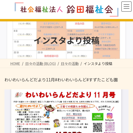
コ
ナ
ン
ビ
テ
ゲ
ン
ー
ツ
シ
へ
ョ
インスタより投稿
ス
ン
キ
に
ッ
移
プ
動
HOME
日々の活動 (BLOG)
日々の活動
インスタより投稿
わいわいらんどだより11月#わいわいらんど#すずたこども園