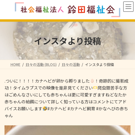
コ
ナ
ン
ビ
テ
ゲ
ン
ー
ツ
シ
へ
ョ
インスタより投稿
ス
ン
キ
に
ッ
移
プ
動
HOME
日々の活動 (BLOG)
日々の活動
インスタより投稿
.ついに！！！！カナヘビが卵から孵りました
！奇跡的に撮影成
功！タイムラプスでの映像を是非見てください
爬虫類苦手な方
はごめんなさいにしても赤ちゃんは更に可愛すぎますねどなたか
赤ちゃんの給餌について詳しく知っている方はコメントにてアド
バイスお願いします
#カナヘビ #カナヘビ飼育 #かなへびの赤ち
ゃん