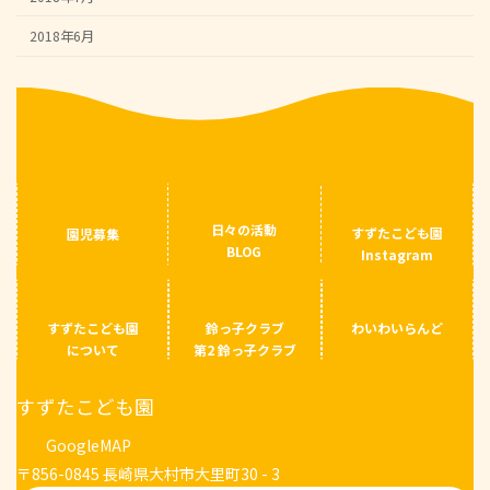
2018年6月
日々の活動
すずたこども園
園児募集
BLOG
Instagram
すずたこども園
鈴っ子クラブ
わいわいらんど
について
第2 鈴っ子クラブ
すずたこども園
GoogleMAP
〒856-0845 長崎県大村市大里町30 - 3