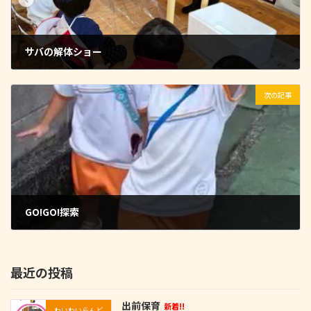
サバの解体ショー
2025-10-22
次の記事
GO!GO!探索
2025-10-24
最近の投稿
出前保育
新着!!
わいわいらんど