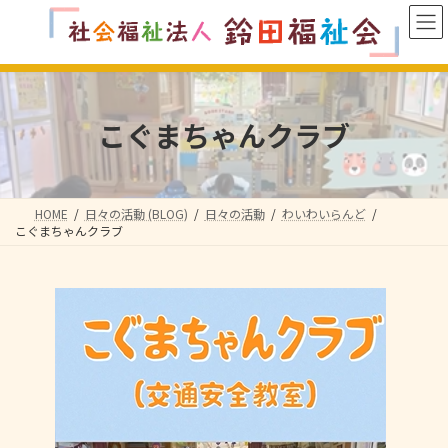
コ
ナ
ン
ビ
テ
ゲ
ン
ー
ツ
シ
へ
ョ
こぐまちゃんクラブ
ス
ン
キ
に
ッ
移
プ
動
HOME
日々の活動 (BLOG)
日々の活動
わいわいらんど
こぐまちゃんクラブ