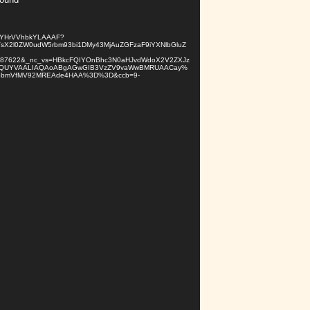
VuYHrVVhbkYLAAAF?
VsX2l0ZW0udW5rbm93bi1DMy43MjAuZGFzaF9iYXNlbGluZ
7687622&_nc_vs=HBkcFQIYOnBhc3N0aHJvdWdoX2V2ZXJz
FBQUYVAALIAQAoABgAGwGIB3VzZV9vaWwBMRUAACay%
pbmVfMV92MREAde4HAA%3D%3D&ccb=9-