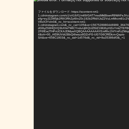
画
ファイルをダウンロード: https://scontent-nrt1-
プ
1.cdninstagram.com/o1/v/t16/f1/m69/GAT7mxdMkBbwnR9WAFeJ
efg=eyJ2ZW5jb2RlX3RhZyI6InZ0c192b2RfdXJsZ2VuLmNhcm91c2
レ
V8xX3YxIn0&_nc_ht=scontent-nrt1-
1.cdninstagram.com&_nc_cat=105&vs=1567528980446989_364
ー
dG9yZS9HQVQ3bXhkTWtCYnduUjlXQUZlSlZ1WUhyVlZoYmtZTE
2F6fEwJTHPxUCKAJDMywXQBQAAAAAAAAYEmRhc2hfYmFzZWx
ヤ
4&oh=00_AfD9UVdt2BbQt6wszz8DZnFG-UG7G6CRfDlcm-Qapis-
SA&oe=658C1803&_nc_sid=1d576d&_nc_rid=9a35386df3&_=1
ー