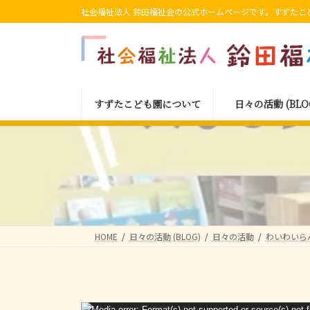
コ
ナ
社会福祉法人 鈴田福祉会の公式ホームページです。すずたこ
ン
ビ
テ
ゲ
ン
ー
ツ
シ
へ
ョ
すずたこども園について
日々の活動 (BLO
ス
ン
キ
に
ッ
移
プ
動
HOME
日々の活動 (BLOG)
日々の活動
わいわいら
動
Media error: Format(s) not supported or source(s) not 