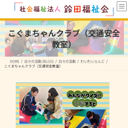
コ
ナ
ン
ビ
テ
ゲ
ン
ー
ツ
シ
こぐまちゃんクラブ（交通安全
へ
ョ
ス
ン
教室）
キ
に
ッ
移
プ
動
HOME
日々の活動 (BLOG)
日々の活動
わいわいらんど
こぐまちゃんクラブ（交通安全教室）