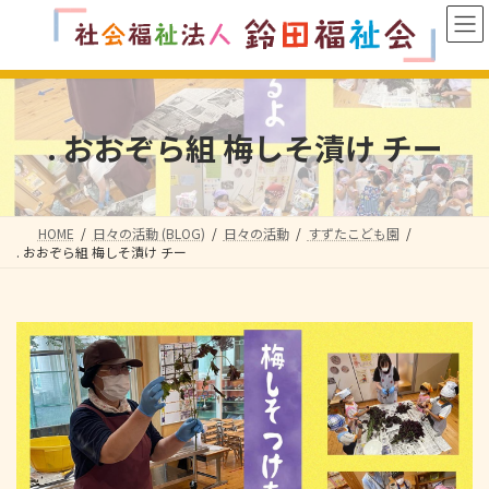
コ
ナ
ン
ビ
テ
ゲ
ン
ー
ツ
シ
へ
ョ
. おおぞら組 梅しそ漬け チー
ス
ン
キ
に
ッ
移
プ
動
HOME
日々の活動 (BLOG)
日々の活動
すずたこども園
. おおぞら組 梅しそ漬け チー