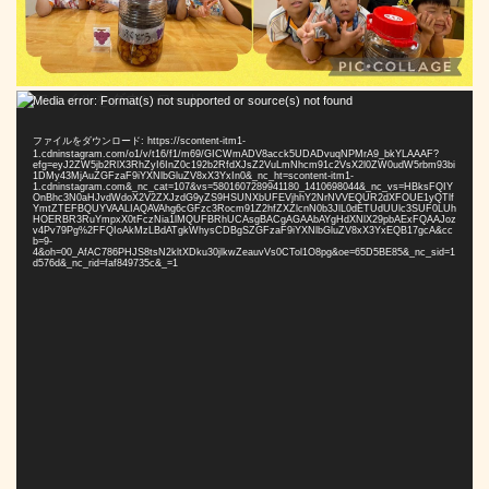
動
Media error: Format(s) not supported or source(s) not found
画
プ
ファイルをダウンロード: https://scontent-itm1-
1.cdninstagram.com/o1/v/t16/f1/m69/GICWmADV8acck5UDADvuqNPMrA9_bkYLAAAF?
レ
efg=eyJ2ZW5jb2RlX3RhZyI6InZ0c192b2RfdXJsZ2VuLmNhcm91c2VsX2l0ZW0udW5rbm93bi
1DMy43MjAuZGFzaF9iYXNlbGluZV8xX3YxIn0&_nc_ht=scontent-itm1-
ー
1.cdninstagram.com&_nc_cat=107&vs=5801607289941180_1410698044&_nc_vs=HBksFQIY
OnBhc3N0aHJvdWdoX2V2ZXJzdG9yZS9HSUNXbUFEVjhhY2NrNVVEQUR2dXFOUE1yQTlf
ヤ
YmtZTEFBQUYVAALIAQAVAhg6cGFzc3Rocm91Z2hfZXZlcnN0b3JlL0dETUdUUlc3SUF0LUh
HOERBR3RuYmpxX0tFczNia1lMQUFBRhUCAsgBACgAGAAbAYgHdXNlX29pbAExFQAAJoz
ー
v4Pv79Pg%2FFQIoAkMzLBdATgkWhysCDBgSZGFzaF9iYXNlbGluZV8xX3YxEQB17gcA&cc
b=9-
4&oh=00_AfAC786PHJS8tsN2kltXDku30jlkwZeauvVs0CTol1O8pg&oe=65D5BE85&_nc_sid=1
d576d&_nc_rid=faf849735c&_=1