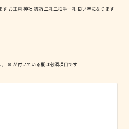
す お正月 神社 初詣 二礼二拍手一礼 良い年になります
ん。
※
が付いている欄は必須項目です