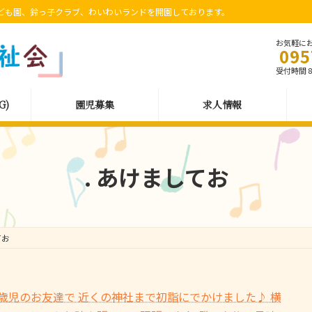
ども園、鈴っ子クラブ、わいわいランドを開園しております。
お気軽に
095
受付時間 8:
G)
園児募集
求人情報
. あけましてお
てお