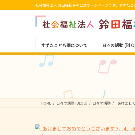
コ
ナ
社会福祉法人 鈴田福祉会の公式ホームページです。すずたこ
ン
ビ
テ
ゲ
ン
ー
ツ
シ
へ
ョ
すずたこども園について
日々の活動 (BLO
ス
ン
キ
に
ッ
移
プ
動
HOME
日々の活動 (BLOG)
日々の活動
. あけまし