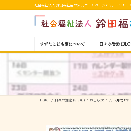
コ
ナ
社会福祉法人 鈴田福祉会の公式ホームページです。すずたこ
ン
ビ
テ
ゲ
ン
ー
ツ
シ
へ
ョ
すずたこども園について
日々の活動 (BLO
ス
ン
キ
に
ッ
移
プ
動
HOME
日々の活動 (BLOG)
おしらせ
☆12月号お