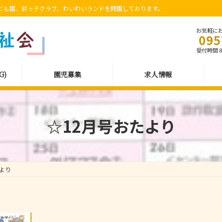
ども園、鈴っ子クラブ、わいわいランドを開園しております。
お気軽に
095
受付時間 8:
G)
園児募集
求人情報
☆12月号おたより
たより