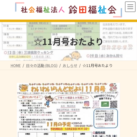
コ
ナ
ン
ビ
テ
ゲ
ン
ー
ツ
シ
へ
ョ
☆11月号おたより
ス
ン
キ
に
ッ
移
プ
動
HOME
日々の活動 (BLOG)
おしらせ
☆11月号おたより