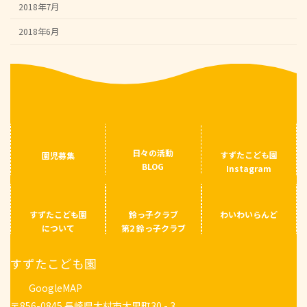
2018年7月
2018年6月
日々の活動
すずたこども園
園児募集
BLOG
Instagram
すずたこども園
鈴っ子クラブ
わいわいらんど
について
第2 鈴っ子クラブ
すずたこども園
GoogleMAP
〒856-0845 長崎県大村市大里町30 - 3