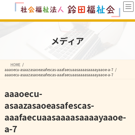
コ
ナ
ン
ビ
テ
ゲ
ン
ー
ツ
シ
へ
ョ
メディア
ス
ン
キ
に
ッ
移
プ
動
HOME
aaaoecu-asaazasaoeasafescas-aaafaecuaasaaaasaaaayaaoe-a-7
aaaoecu-asaazasaoeasafescas-aaafaecuaasaaaasaaaayaaoe-a-7
aaaoecu-
asaazasaoeasafescas-
aaafaecuaasaaaasaaaayaaoe-
a-7