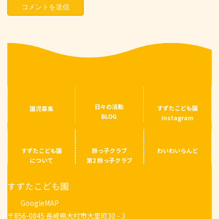
日々の活動
すずたこども園
園児募集
BLOG
Instagram
すずたこども園
鈴っ子クラブ
わいわいらんど
について
第2 鈴っ子クラブ
すずたこども園
GoogleMAP
〒856-0845 長崎県大村市大里町30 - 3