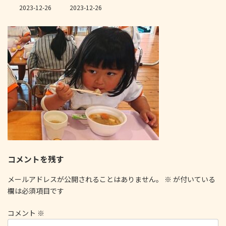
最
2023-12-26
2023-12-26
終
更
新
日
時
:
コメントを残す
メールアドレスが公開されることはありません。
※
が付いている
欄は必須項目です
コメント
※