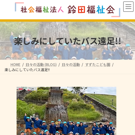
コ
ナ
ン
ビ
テ
ゲ
ン
ー
ツ
シ
へ
ョ
楽しみにしていたバス遠足!!
ス
ン
キ
に
ッ
移
プ
動
HOME
日々の活動 (BLOG)
日々の活動
すずたこども園
楽しみにしていたバス遠足!!