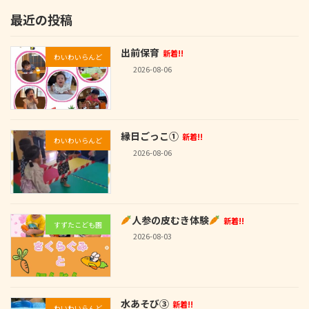
最近の投稿
出前保育
新着!!
わいわいらんど
2026-08-06
縁日ごっこ①
新着!!
わいわいらんど
2026-08-06
人参の皮むき体験
新着!!
すずたこども園
2026-08-03
水あそび③
新着!!
わいわいらんど