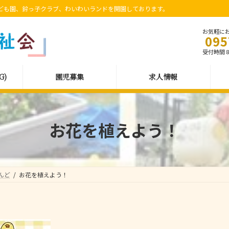
ども園、鈴っ子クラブ、わいわいランドを開園しております。
お気軽に
095
受付時間 8:
G)
園児募集
求人情報
お花を植えよう！
んど
お花を植えよう！