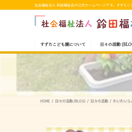
コ
ナ
社会福祉法人 鈴田福祉会の公式ホームページです。すずたこ
ン
ビ
テ
ゲ
ン
ー
ツ
シ
へ
ョ
すずたこども園について
日々の活動 (BLO
ス
ン
キ
に
ッ
移
プ
動
HOME
日々の活動 (BLOG)
日々の活動
わいわいら