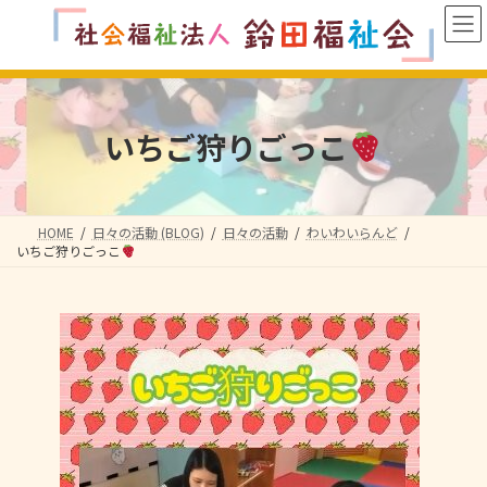
コ
ナ
ン
ビ
テ
ゲ
ン
ー
ツ
シ
へ
ョ
いちご狩りごっこ
ス
ン
キ
に
ッ
移
プ
動
HOME
日々の活動 (BLOG)
日々の活動
わいわいらんど
いちご狩りごっこ